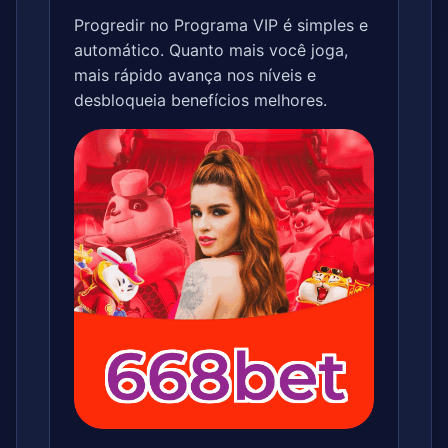
Progredir no Programa VIP é simples e
automático. Quanto mais você joga,
mais rápido avança nos níveis e
desbloqueia benefícios melhores.