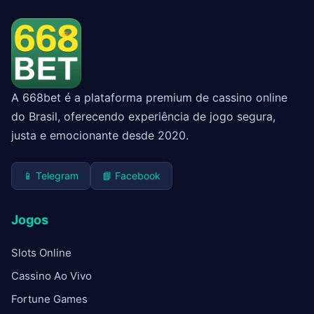
A 668bet é a plataforma premium de cassino online
do Brasil, oferecendo experiência de jogo segura,
justa e emocionante desde 2020.
📱 Telegram
📘 Facebook
Jogos
Slots Online
Cassino Ao Vivo
Fortune Games