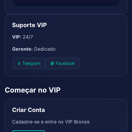
Suporte VIP
VIP:
24/7
Gerente:
Dedicado
📱 Telegram
📘 Facebook
Começar no VIP
Criar Conta
Cadastre-se e entre no VIP Bronze