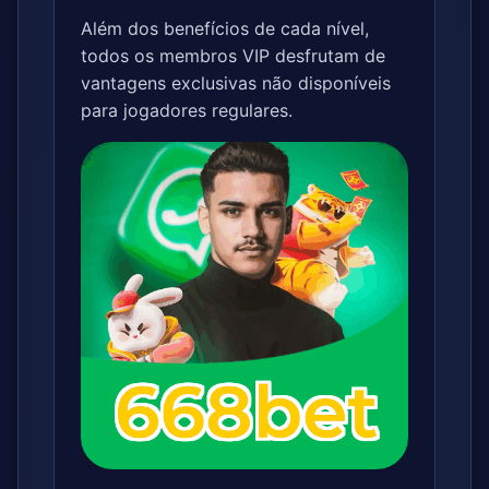
Além dos benefícios de cada nível,
todos os membros VIP desfrutam de
vantagens exclusivas não disponíveis
para jogadores regulares.