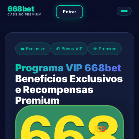
668bet
Entrar
CASSINO PREMIUM
👑 Exclusivo
🎁 Bônus VIP
💎 Premium
Programa VIP 668bet
Benefícios Exclusivos
e Recompensas
Premium