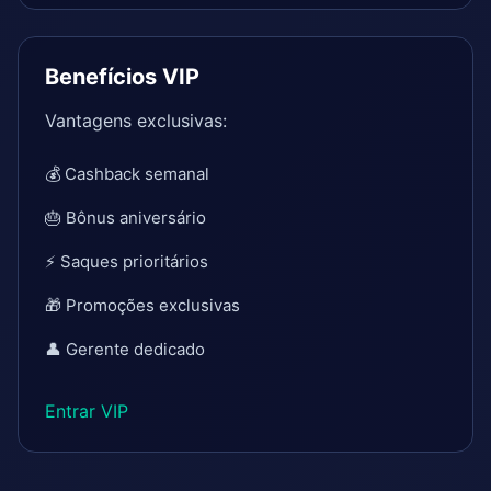
Benefícios VIP
Vantagens exclusivas:
💰 Cashback semanal
🎂 Bônus aniversário
⚡ Saques prioritários
🎁 Promoções exclusivas
👤 Gerente dedicado
Entrar VIP