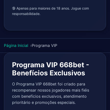
🔞 Apenas para maiores de 18 anos. Jogue com
responsabilidade.
Página Inicial
Programa VIP
Programa VIP 668bet -
Benefícios Exclusivos
O Programa VIP 668bet foi criado para
recompensar nossos jogadores mais fiéis
com benefícios exclusivos, atendimento
prioritário e promoções especiais.